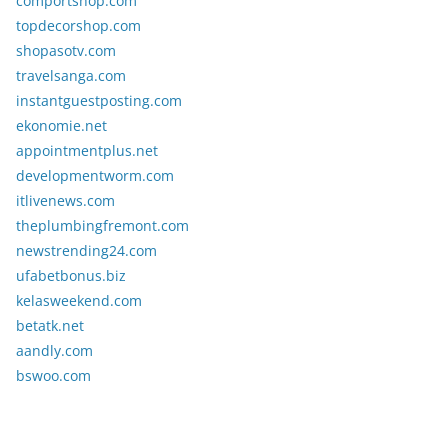
comportshop.com
topdecorshop.com
shopasotv.com
travelsanga.com
instantguestposting.com
ekonomie.net
appointmentplus.net
developmentworm.com
itlivenews.com
theplumbingfremont.com
newstrending24.com
ufabetbonus.biz
kelasweekend.com
betatk.net
aandly.com
bswoo.com