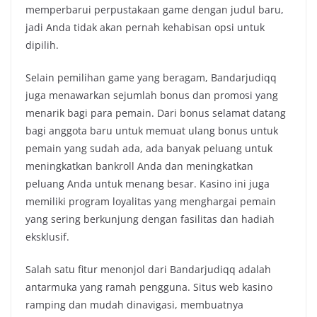
memperbarui perpustakaan game dengan judul baru,
jadi Anda tidak akan pernah kehabisan opsi untuk
dipilih.
Selain pemilihan game yang beragam, Bandarjudiqq
juga menawarkan sejumlah bonus dan promosi yang
menarik bagi para pemain. Dari bonus selamat datang
bagi anggota baru untuk memuat ulang bonus untuk
pemain yang sudah ada, ada banyak peluang untuk
meningkatkan bankroll Anda dan meningkatkan
peluang Anda untuk menang besar. Kasino ini juga
memiliki program loyalitas yang menghargai pemain
yang sering berkunjung dengan fasilitas dan hadiah
eksklusif.
Salah satu fitur menonjol dari Bandarjudiqq adalah
antarmuka yang ramah pengguna. Situs web kasino
ramping dan mudah dinavigasi, membuatnya