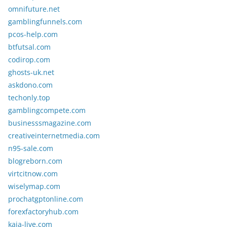
omnifuture.net
gamblingfunnels.com
pcos-help.com
btfutsal.com
codirop.com
ghosts-uk.net
askdono.com
techonly.top
gamblingcompete.com
businesssmagazine.com
creativeinternetmedia.com
n95-sale.com
blogreborn.com
virtcitnow.com
wiselymap.com
prochatgptonline.com
forexfactoryhub.com
kaja-live.com