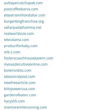
auttayanratchapak.com
postcoffeebarva.com
elteatromilliondollar.com
burgerkingfranchise.org
vallarpadathamma.net
realworldsize.com
teknolama.com
productforbaby.com
orb-z.com
fosterscoachhousetavern.com
mesasdecultivoonline.com
boilersnbits.com
latestviralpost.com
newfreearticle.com
blitzpowerusa.com
gardenofeaten.com
hycys05.com
onemoremilerunning.com