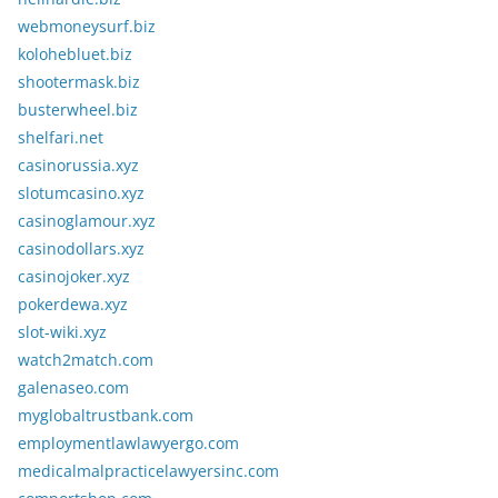
webmoneysurf.biz
kolohebluet.biz
shootermask.biz
busterwheel.biz
shelfari.net
casinorussia.xyz
slotumcasino.xyz
casinoglamour.xyz
casinodollars.xyz
casinojoker.xyz
pokerdewa.xyz
slot-wiki.xyz
watch2match.com
galenaseo.com
myglobaltrustbank.com
employmentlawlawyergo.com
medicalmalpracticelawyersinc.com