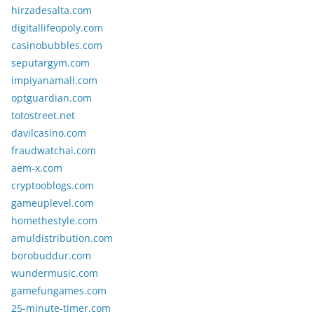
hirzadesalta.com
digitallifeopoly.com
casinobubbles.com
seputargym.com
impiyanamall.com
optguardian.com
totostreet.net
davilcasino.com
fraudwatchai.com
aem-x.com
cryptooblogs.com
gameuplevel.com
homethestyle.com
amuldistribution.com
borobuddur.com
wundermusic.com
gamefungames.com
25-minute-timer.com