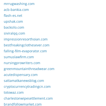
mrrugwashing.com
acb-bankia.com
flash-es.net
upshak.com
backsilo.com
siviralqq.com
impressionresorthoian.com
bestfreakingclothesever.com
falling-film-evaporator.com
sumuslawfirm.com
nursingprowriters.com
greenmountainthreadwear.com
acutedispensary.com
sattamatkanewsblog.com
cryptocurrencytradingcn.com
totowaz.com
charlestonwipesettlement.com
brandfollowmarket.com