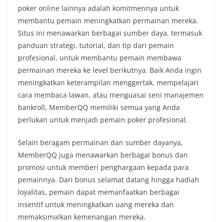
poker online lainnya adalah komitmennya untuk
membantu pemain meningkatkan permainan mereka.
Situs ini menawarkan berbagai sumber daya, termasuk
panduan strategi, tutorial, dan tip dari pemain
profesional, untuk membantu pemain membawa
permainan mereka ke level berikutnya. Baik Anda ingin
meningkatkan keterampilan menggertak, mempelajari
cara membaca lawan, atau menguasai seni manajemen
bankroll, MemberQQ memiliki semua yang Anda
perlukan untuk menjadi pemain poker profesional.
Selain beragam permainan dan sumber dayanya,
MemberQQ juga menawarkan berbagai bonus dan
promosi untuk memberi penghargaan kepada para
pemainnya. Dari bonus selamat datang hingga hadiah
loyalitas, pemain dapat memanfaatkan berbagai
insentif untuk meningkatkan uang mereka dan
memaksimalkan kemenangan mereka.