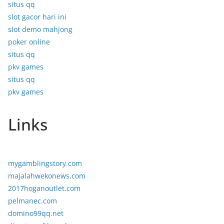
situs qq
slot gacor hari ini
slot demo mahjong
poker online
situs qq
pkv games
situs qq
pkv games
Links
mygamblingstory.com
majalahwekonews.com
2017hoganoutlet.com
pelmanec.com
domino99qq.net