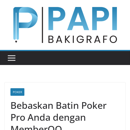
Skip
to
content
POKER
Bebaskan Batin Poker
Pro Anda dengan
MemberQQ