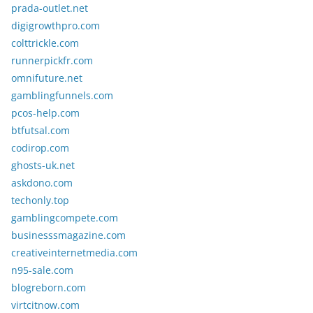
prada-outlet.net
digigrowthpro.com
colttrickle.com
runnerpickfr.com
omnifuture.net
gamblingfunnels.com
pcos-help.com
btfutsal.com
codirop.com
ghosts-uk.net
askdono.com
techonly.top
gamblingcompete.com
businesssmagazine.com
creativeinternetmedia.com
n95-sale.com
blogreborn.com
virtcitnow.com