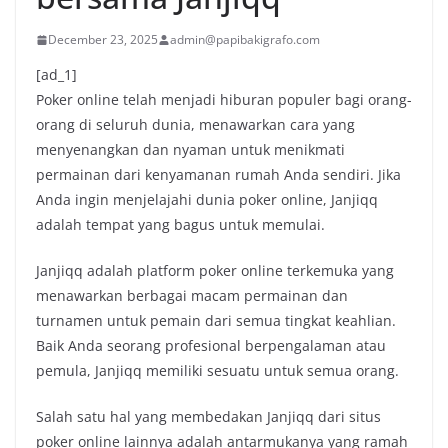
December 23, 2025
admin@papibakigrafo.com
[ad_1]
Poker online telah menjadi hiburan populer bagi orang-
orang di seluruh dunia, menawarkan cara yang
menyenangkan dan nyaman untuk menikmati
permainan dari kenyamanan rumah Anda sendiri. Jika
Anda ingin menjelajahi dunia poker online, Janjiqq
adalah tempat yang bagus untuk memulai.
Janjiqq adalah platform poker online terkemuka yang
menawarkan berbagai macam permainan dan
turnamen untuk pemain dari semua tingkat keahlian.
Baik Anda seorang profesional berpengalaman atau
pemula, Janjiqq memiliki sesuatu untuk semua orang.
Salah satu hal yang membedakan Janjiqq dari situs
poker online lainnya adalah antarmukanya yang ramah