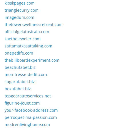
kioskpages.com
trianglecurry.com
imagedum.com
thetowerswellnessretreat.com
officialgelatostrain.com
kaethejeweler.com
sattamatkasattaking.com
onepetlife.com
thebillboardexperiment.com
beachufabet.biz
mon-tresse-de-lit.com
sugarufabet.biz
boxufabet.biz
topgearautoservices.net
figurine-jouet.com
your-facebook-address.com
perroquet-ma-passion.com
modrenlivinghome.com