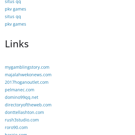
situs qq
pkv games
situs qq
pkv games
Links
mygamblingstory.com
majalahwekonews.com
2017hoganoutlet.com
pelmanec.com
domino99qq.net
directoryoftheweb.com
donttellashton.com
rush3studio.com
roro90.com
herzio.com