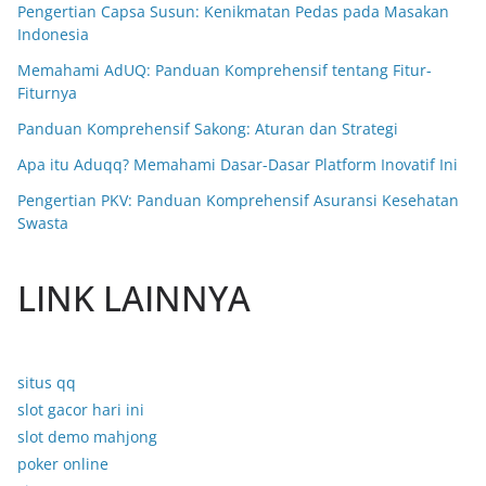
Pengertian Capsa Susun: Kenikmatan Pedas pada Masakan
Indonesia
Memahami AdUQ: Panduan Komprehensif tentang Fitur-
Fiturnya
Panduan Komprehensif Sakong: Aturan dan Strategi
Apa itu Aduqq? Memahami Dasar-Dasar Platform Inovatif Ini
Pengertian PKV: Panduan Komprehensif Asuransi Kesehatan
Swasta
LINK LAINNYA
situs qq
slot gacor hari ini
slot demo mahjong
poker online