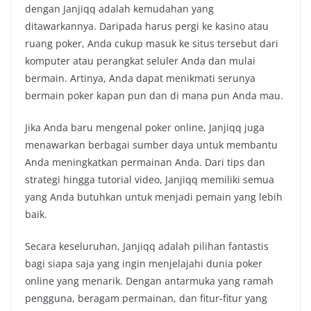
dengan Janjiqq adalah kemudahan yang
ditawarkannya. Daripada harus pergi ke kasino atau
ruang poker, Anda cukup masuk ke situs tersebut dari
komputer atau perangkat seluler Anda dan mulai
bermain. Artinya, Anda dapat menikmati serunya
bermain poker kapan pun dan di mana pun Anda mau.
Jika Anda baru mengenal poker online, Janjiqq juga
menawarkan berbagai sumber daya untuk membantu
Anda meningkatkan permainan Anda. Dari tips dan
strategi hingga tutorial video, Janjiqq memiliki semua
yang Anda butuhkan untuk menjadi pemain yang lebih
baik.
Secara keseluruhan, Janjiqq adalah pilihan fantastis
bagi siapa saja yang ingin menjelajahi dunia poker
online yang menarik. Dengan antarmuka yang ramah
pengguna, beragam permainan, dan fitur-fitur yang