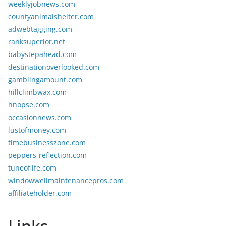
weeklyjobnews.com
countyanimalshelter.com
adwebtagging.com
ranksuperior.net
babystepahead.com
destinationoverlooked.com
gamblingamount.com
hillclimbwax.com
hnopse.com
occasionnews.com
lustofmoney.com
timebusinesszone.com
peppers-reflection.com
tuneoflife.com
windowwellmaintenancepros.com
affiliateholder.com
Links