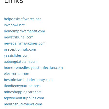
helpdesksoftwares.net
lovabowl.net
homeimprovementit.com
newstribunal.com
newsdailymagazines.com
preceptionhub.com
yeezislides.com
aobongdatotem.com
home-remedies-yeast-infection.com
electroreal.com
bestofmiami-dadecounty.com
ifoodieonyoutube.com
mineshoppingcart.com
topworkoutsupplies.com
mouthshutreviews.com