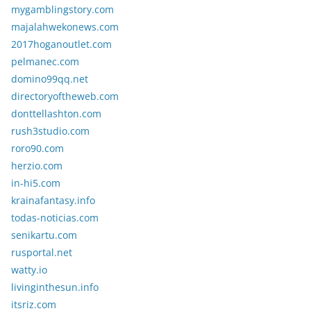
mygamblingstory.com
majalahwekonews.com
2017hoganoutlet.com
pelmanec.com
domino99qq.net
directoryoftheweb.com
donttellashton.com
rush3studio.com
roro90.com
herzio.com
in-hi5.com
krainafantasy.info
todas-noticias.com
senikartu.com
rusportal.net
watty.io
livinginthesun.info
itsriz.com