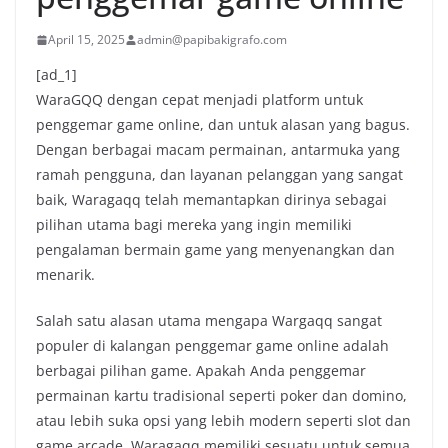
April 15, 2025
admin@papibakigrafo.com
[ad_1]
WaraGQQ dengan cepat menjadi platform untuk
penggemar game online, dan untuk alasan yang bagus.
Dengan berbagai macam permainan, antarmuka yang
ramah pengguna, dan layanan pelanggan yang sangat
baik, Waragaqq telah memantapkan dirinya sebagai
pilihan utama bagi mereka yang ingin memiliki
pengalaman bermain game yang menyenangkan dan
menarik.
Salah satu alasan utama mengapa Wargaqq sangat
populer di kalangan penggemar game online adalah
berbagai pilihan game. Apakah Anda penggemar
permainan kartu tradisional seperti poker dan domino,
atau lebih suka opsi yang lebih modern seperti slot dan
game arcade, Waragaqq memiliki sesuatu untuk semua