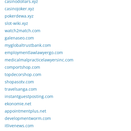
casinodollars.xyz
casinojoker.xyz
pokerdewa.xyz
slot-wiki.xyz
watch2match.com
galenaseo.com
myglobaltrustbank.com
employmentlawlawyergo.com
medicalmalpracticelawyersinc.com
comportshop.com
topdecorshop.com
shopasotv.com
travelsanga.com
instantguestposting.com
ekonomie.net
appointmentplus.net
developmentworm.com
itlivenews.com