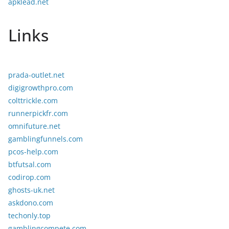
apklead.net
Links
prada-outlet.net
digigrowthpro.com
colttrickle.com
runnerpickfr.com
omnifuture.net
gamblingfunnels.com
pcos-help.com
btfutsal.com
codirop.com
ghosts-uk.net
askdono.com
techonly.top
gamblingcompete.com