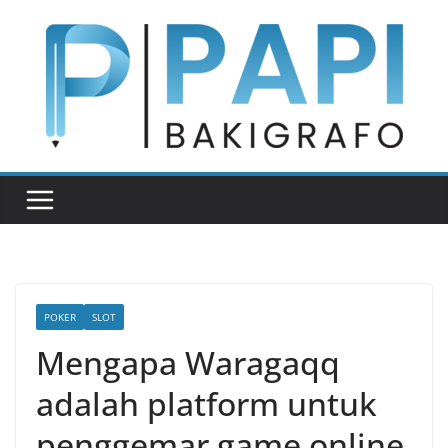
Skip
to
content
POKER
SLOT
Mengapa Waragaqq
adalah platform untuk
penggemar game online