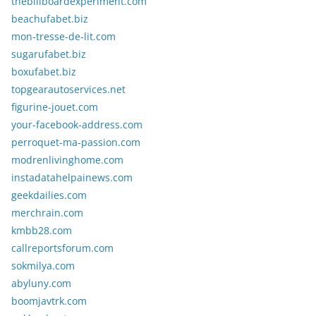
thebillboardexperiment.com
beachufabet.biz
mon-tresse-de-lit.com
sugarufabet.biz
boxufabet.biz
topgearautoservices.net
figurine-jouet.com
your-facebook-address.com
perroquet-ma-passion.com
modrenlivinghome.com
instadatahelpainews.com
geekdailies.com
merchrain.com
kmbb28.com
callreportsforum.com
sokmilya.com
abyluny.com
boomjavtrk.com