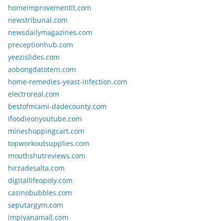
homeimprovementit.com
newstribunal.com
newsdailymagazines.com
preceptionhub.com
yeezislides.com
aobongdatotem.com
home-remedies-yeast-infection.com
electroreal.com
bestofmiami-dadecounty.com
ifoodieonyoutube.com
mineshoppingcart.com
topworkoutsupplies.com
mouthshutreviews.com
hirzadesalta.com
digitallifeopoly.com
casinobubbles.com
seputargym.com
impiyanamall.com