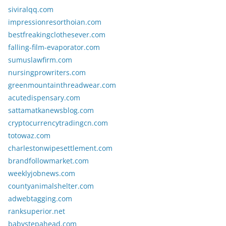
siviralqq.com
impressionresorthoian.com
bestfreakingclothesever.com
falling-film-evaporator.com
sumuslawfirm.com
nursingprowriters.com
greenmountainthreadwear.com
acutedispensary.com
sattamatkanewsblog.com
cryptocurrencytradingcn.com
totowaz.com
charlestonwipesettlement.com
brandfollowmarket.com
weeklyjobnews.com
countyanimalshelter.com
adwebtagging.com
ranksuperior.net
babystepahead.com