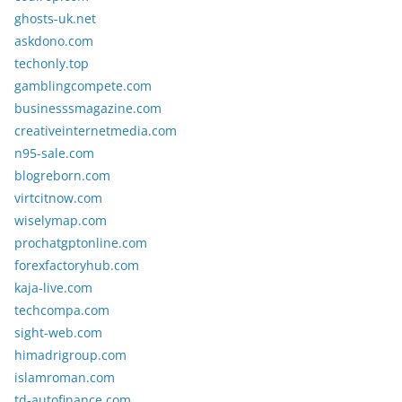
ghosts-uk.net
askdono.com
techonly.top
gamblingcompete.com
businesssmagazine.com
creativeinternetmedia.com
n95-sale.com
blogreborn.com
virtcitnow.com
wiselymap.com
prochatgptonline.com
forexfactoryhub.com
kaja-live.com
techcompa.com
sight-web.com
himadrigroup.com
islamroman.com
td-autofinance.com