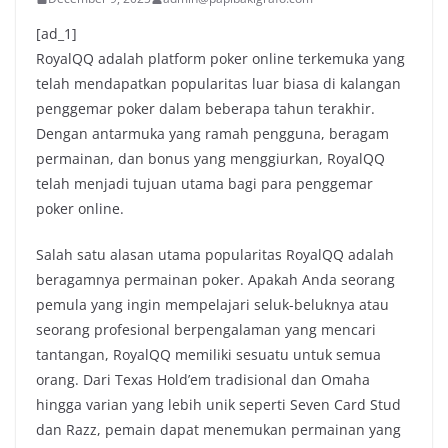
[ad_1]
RoyalQQ adalah platform poker online terkemuka yang
telah mendapatkan popularitas luar biasa di kalangan
penggemar poker dalam beberapa tahun terakhir.
Dengan antarmuka yang ramah pengguna, beragam
permainan, dan bonus yang menggiurkan, RoyalQQ
telah menjadi tujuan utama bagi para penggemar
poker online.
Salah satu alasan utama popularitas RoyalQQ adalah
beragamnya permainan poker. Apakah Anda seorang
pemula yang ingin mempelajari seluk-beluknya atau
seorang profesional berpengalaman yang mencari
tantangan, RoyalQQ memiliki sesuatu untuk semua
orang. Dari Texas Hold’em tradisional dan Omaha
hingga varian yang lebih unik seperti Seven Card Stud
dan Razz, pemain dapat menemukan permainan yang