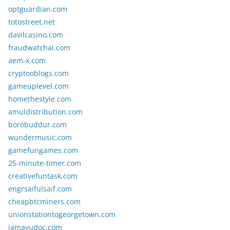
optguardian.com
totostreet.net
davilcasino.com
fraudwatchai.com
aem-x.com
cryptooblogs.com
gameuplevel.com
homethestyle.com
amuldistribution.com
borobuddur.com
wundermusic.com
gamefungames.com
25-minute-timer.com
creativefuntask.com
engrsaifulsaif.com
cheapbtcminers.com
unionstationtogeorgetown.com
iamayudoc.com