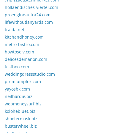
hollaendisches-viertel.com
proengine-ultra24.com
lifewithoutlanyards.com
traida.net
kitchandhoney.com
metro-bistro.com
howtosolv.com
delicesdemanon.com
testboo.com
weddingdressstudio.com
premiumplox.com
yayosbk.com
neilhardie.biz
webmoneysurf.biz
kolohebluet.biz
shootermask.biz
busterwheel.biz