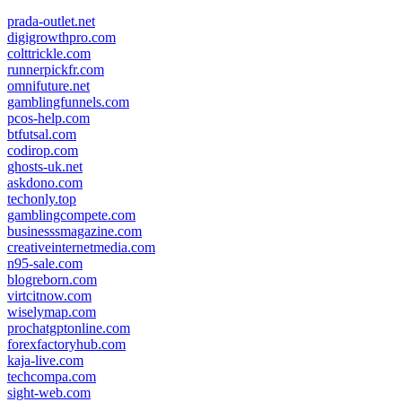
prada-outlet.net
digigrowthpro.com
colttrickle.com
runnerpickfr.com
omnifuture.net
gamblingfunnels.com
pcos-help.com
btfutsal.com
codirop.com
ghosts-uk.net
askdono.com
techonly.top
gamblingcompete.com
businesssmagazine.com
creativeinternetmedia.com
n95-sale.com
blogreborn.com
virtcitnow.com
wiselymap.com
prochatgptonline.com
forexfactoryhub.com
kaja-live.com
techcompa.com
sight-web.com