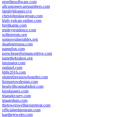
proelitesoftware.com
allcustomercarenumbers.com
familyblogger.xyz
chrisjohnslawgroup.com
klub-vulcan-online.com
breitkamp.com
tripleyresidence.com
softtorrents.org
somosvulnerables.org
duatloterrassa.com
pamufon.com
porscheperformancedrive.com
tamethekraken.org
lutzinator.com
ondasrl.com
blife2016.com
glutenfreesnowboarder.com
lizmorrowdesign.com
healwithcannabidiol.com
kioskpages.com
trianglecurry.com
imagedum.com
thetowerswellnessretreat.com
officialgelatostrain.com
kaethejeweler.com