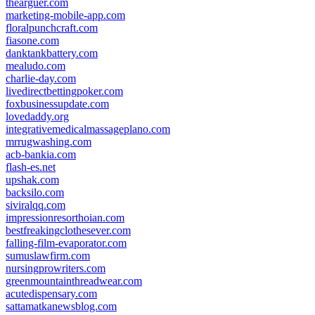
thearguer.com
marketing-mobile-app.com
floralpunchcraft.com
fiasone.com
danktankbattery.com
mealudo.com
charlie-day.com
livedirectbettingpoker.com
foxbusinessupdate.com
lovedaddy.org
integrativemedicalmassageplano.com
mrrugwashing.com
acb-bankia.com
flash-es.net
upshak.com
backsilo.com
siviralqq.com
impressionresorthoian.com
bestfreakingclothesever.com
falling-film-evaporator.com
sumuslawfirm.com
nursingprowriters.com
greenmountainthreadwear.com
acutedispensary.com
sattamatkanewsblog.com