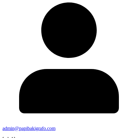
admin@papibakigrafo.com