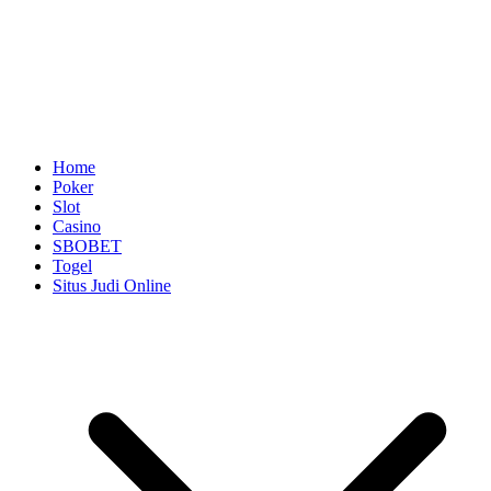
Home
Poker
Slot
Casino
SBOBET
Togel
Situs Judi Online