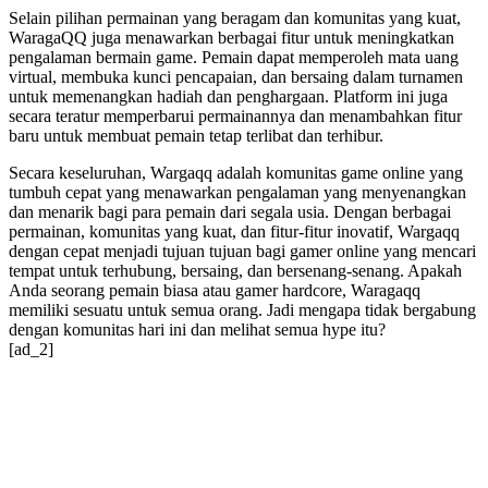
Selain pilihan permainan yang beragam dan komunitas yang kuat,
WaragaQQ juga menawarkan berbagai fitur untuk meningkatkan
pengalaman bermain game. Pemain dapat memperoleh mata uang
virtual, membuka kunci pencapaian, dan bersaing dalam turnamen
untuk memenangkan hadiah dan penghargaan. Platform ini juga
secara teratur memperbarui permainannya dan menambahkan fitur
baru untuk membuat pemain tetap terlibat dan terhibur.
Secara keseluruhan, Wargaqq adalah komunitas game online yang
tumbuh cepat yang menawarkan pengalaman yang menyenangkan
dan menarik bagi para pemain dari segala usia. Dengan berbagai
permainan, komunitas yang kuat, dan fitur-fitur inovatif, Wargaqq
dengan cepat menjadi tujuan tujuan bagi gamer online yang mencari
tempat untuk terhubung, bersaing, dan bersenang-senang. Apakah
Anda seorang pemain biasa atau gamer hardcore, Waragaqq
memiliki sesuatu untuk semua orang. Jadi mengapa tidak bergabung
dengan komunitas hari ini dan melihat semua hype itu?
[ad_2]