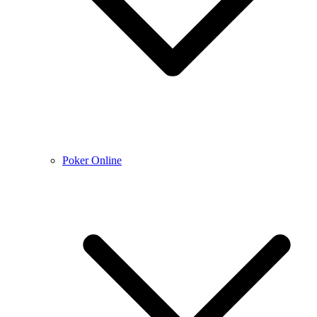
Poker Online