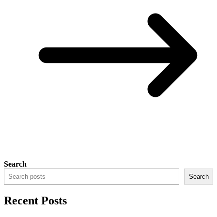
Search
Search
Recent Posts