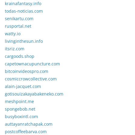
krainafantasy.info
todas-noticias.com
senikartu.com
rusportal.net
watty.io
livinginthesun.info
itsriz.com
cargoods.shop
capetownacupuncture.com
bitcoinvideospro.com
cosmiccrowcollective.com
alain-jacquet.com
gotisouizakayabakeneko.com
meshpoint.me
spongebob.net
busyboxintl.com
auttayanratchapak.com
postcoffeebarva.com