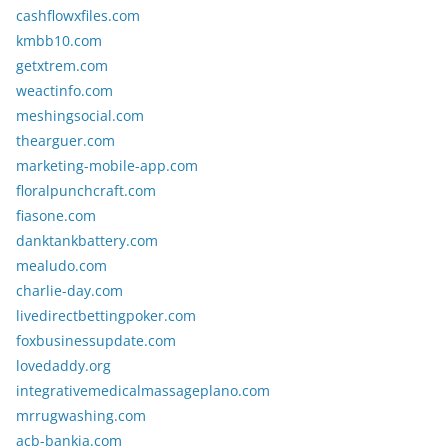
cashflowxfiles.com
kmbb10.com
getxtrem.com
weactinfo.com
meshingsocial.com
thearguer.com
marketing-mobile-app.com
floralpunchcraft.com
fiasone.com
danktankbattery.com
mealudo.com
charlie-day.com
livedirectbettingpoker.com
foxbusinessupdate.com
lovedaddy.org
integrativemedicalmassageplano.com
mrrugwashing.com
acb-bankia.com