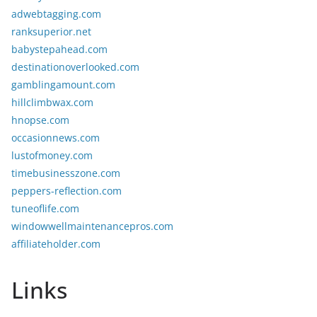
adwebtagging.com
ranksuperior.net
babystepahead.com
destinationoverlooked.com
gamblingamount.com
hillclimbwax.com
hnopse.com
occasionnews.com
lustofmoney.com
timebusinesszone.com
peppers-reflection.com
tuneoflife.com
windowwellmaintenancepros.com
affiliateholder.com
Links