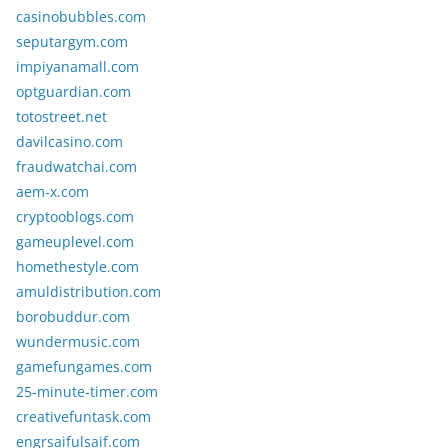
casinobubbles.com
seputargym.com
impiyanamall.com
optguardian.com
totostreet.net
davilcasino.com
fraudwatchai.com
aem-x.com
cryptooblogs.com
gameuplevel.com
homethestyle.com
amuldistribution.com
borobuddur.com
wundermusic.com
gamefungames.com
25-minute-timer.com
creativefuntask.com
engrsaifulsaif.com