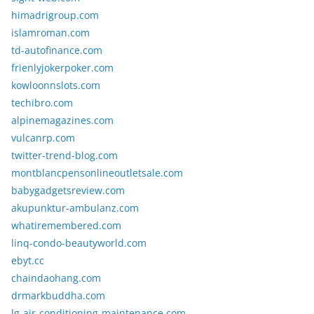
himadrigroup.com
islamroman.com
td-autofinance.com
frienlyjokerpoker.com
kowloonnslots.com
techibro.com
alpinemagazines.com
vulcanrp.com
twitter-trend-blog.com
montblancpensonlineoutletsale.com
babygadgetsreview.com
akupunktur-ambulanz.com
whatiremembered.com
linq-condo-beautyworld.com
ebyt.cc
chaindaohang.com
drmarkbuddha.com
lg-air-conditioning-maintenance.com